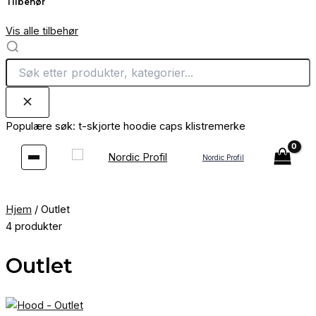
Tilbehør
Vis alle tilbehør
Populære søk:
t-skjorte
hoodie
caps
klistremerke
Hopp
rett
Nordic Profil
til
innholdet
Hjem
/
Outlet
4 produkter
Outlet