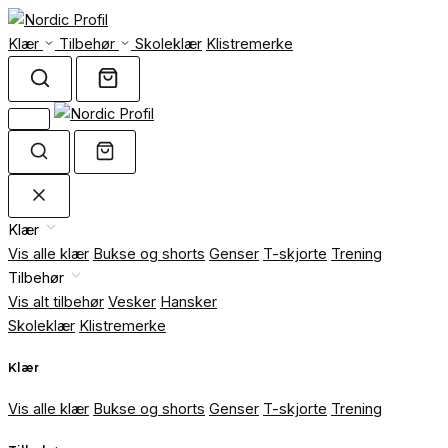
Klær
Tilbehør
Skoleklær
Klistremerke
Klær
Vis alle klær
Bukse og shorts
Genser
T-skjorte
Trening
Tilbehør
Vis alt tilbehør
Vesker
Hansker
Skoleklær
Klistremerke
Klær
Vis alle klær
Bukse og shorts
Genser
T-skjorte
Trening