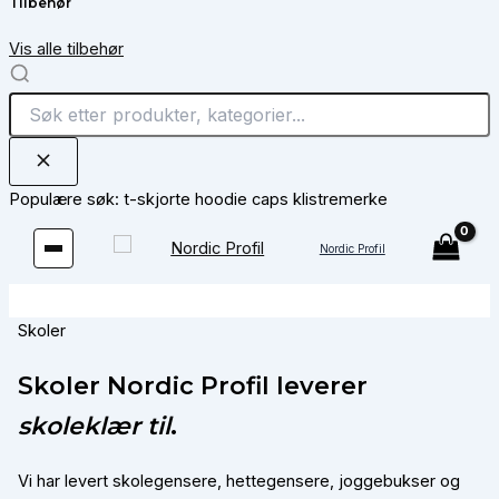
Tilbehør
Vis alle tilbehør
Populære søk:
t-skjorte
hoodie
caps
klistremerke
Hopp
rett
Nordic Profil
til
innholdet
Skoler
Skoler Nordic Profil leverer
skoleklær til
.
Vi har levert skolegensere, hettegensere, joggebukser og