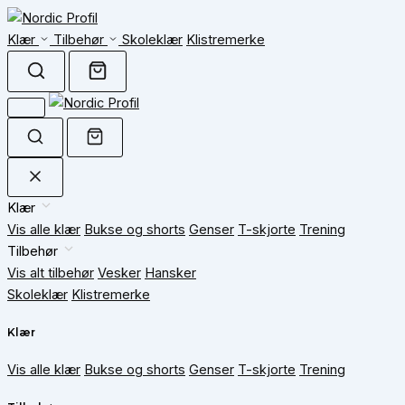
Klær
Tilbehør
Skoleklær
Klistremerke
Klær
Vis alle klær
Bukse og shorts
Genser
T-skjorte
Trening
Tilbehør
Vis alt tilbehør
Vesker
Hansker
Skoleklær
Klistremerke
Klær
Vis alle klær
Bukse og shorts
Genser
T-skjorte
Trening