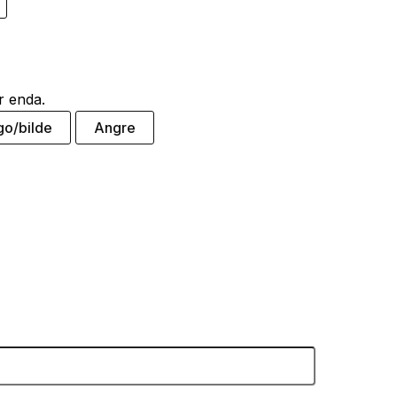
r enda.
go/bilde
Angre