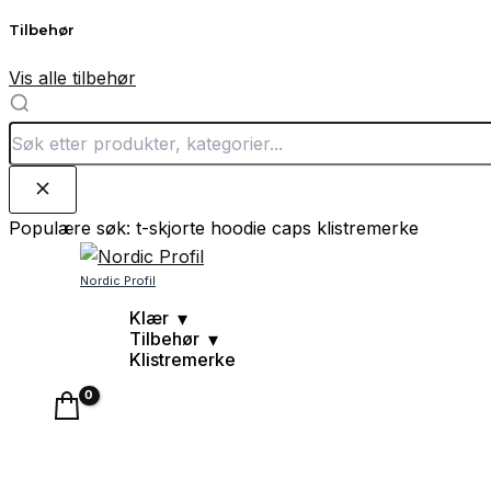
Tilbehør
Vis alle tilbehør
Populære søk:
t-skjorte
hoodie
caps
klistremerke
Hopp
rett
Nordic Profil
til
Klær
Tilbehør
innholdet
Klistremerke