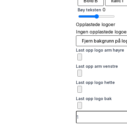
Bold
B
Italic
I
0
Bøy teksten
Opplastede logoer
Ingen opplastede logoe
Fjern bakgrunn på lo
Last opp logo arm høyre
Last opp arm venstre
Last opp logo hette
Last opp logo bak
Joggebukse
unisex
-