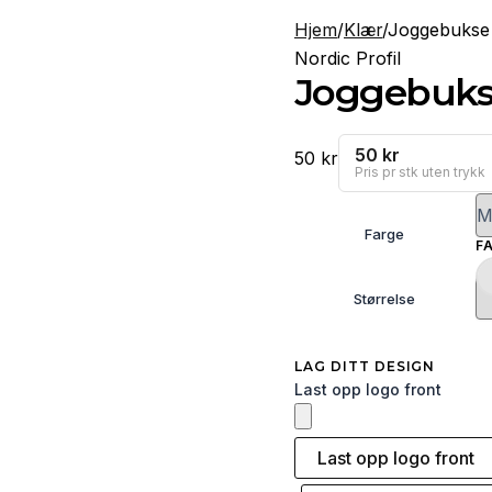
Hjem
/
Klær
/
Joggebukse 
Nordic Profil
Joggebukse
50 kr
50
kr
Pris pr stk uten trykk
Farge
F
Størrelse
LAG DITT DESIGN
Last opp logo front
Last opp logo front